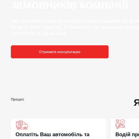
замовників компанії
Ми забезпечуємо транспортування машин по всій
Штатів (48+ штатів). Отримайте актуальний розра
логістики в один клік.
Отримати консультацію
Процес
Я
Оплатіть Ваш автомобіль та
Водій пр