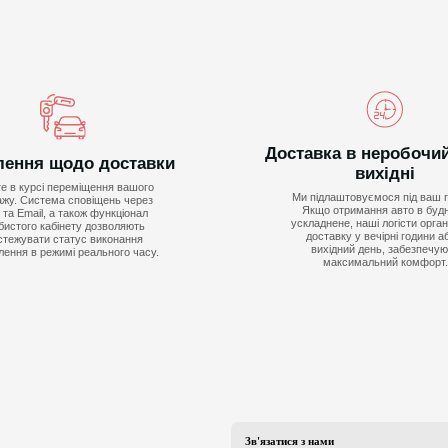
Доставка в неробочий
ення щодо доставки
вихідні
е в курсі переміщення вашого
Ми підлаштовуємося під ваш г
ажу. Система сповіщень через
Якщо отримання авто в будні
та Email, а також функціонал
ускладнене, наші логісти орга
бистого кабінету дозволяють
доставку у вечірні години а
стежувати статус виконання
вихідний день, забезпечу
ення в режимі реального часу.
максимальний комфорт.
Зв'язатися з нами