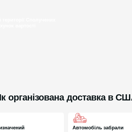
 території Сполучених
хунок вартості
к організована доставка в С
изначений
Автомобіль забрали