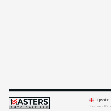
Грузія
Понеділок – П’ятн