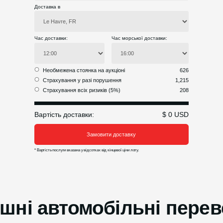
Доставка в
Час доставки:
Час морської доставки:
Необмежена стоянка на аукціоні
626
Страхування у разі порушення
1,215
Страхування всіх ризиків (5%)
208
Вартість доставки:
$ 0 USD
Замовити доставку
* Вартість послуги вказана у відсотках від кінцевої ціни лоту.
шні автомобільні пере