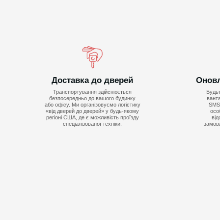
Доставка до дверей
Оновл
Транспортування здійснюється
Будьт
безпосередньо до вашого будинку
вант
або офісу. Ми організовуємо логістику
SMS 
«від дверей до дверей» у будь-якому
осо
регіоні США, де є можливість проїзду
від
спеціалізованої техніки.
замовл