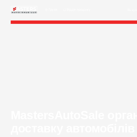
Грузія
Відділ продажу
Як ку
MastersAutoSale орга
доставку автомобілів