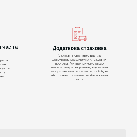
 час та
Додаткова страховка
Захистіть свої інвестиції за
допомогою розширених страхових
рафік.
програм. Ми пропонуємо опцію
 дні
повного покриття ризиків, яку можна
нізують
оформити на етапі оплати, щоб бути
бо у
абсолютно спокійним за збереження
ючи
авто.