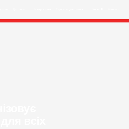
пувати
Доставка
Історія авто
Сервіс та допомога
Вакансії
Контакти
нізовує
 для всіх