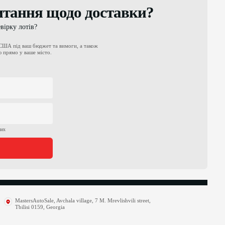
тання щодо доставки?
вірку лотів?
 США під ваш бюджет та вимоги, а також
 прямо у ваше місто.
них
MastersAutoSale, Avchala village, 7 M. Mrevlishvili street,
Tbilisi 0159, Georgia