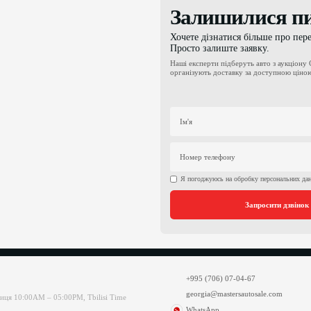
Залишилися пи
Хочете дізнатися більше про пере
Просто залиште заявку.
Наші експерти підберуть авто з аукціону
організують доставку за доступною ціною
Я погоджуюсь на обробку персональних да
Запросити дзвінок
+995 (706) 07-04-67
georgia@mastersautosale.com
иця 10:00AM – 05:00PM, Tbilisi Time
WhatsApp